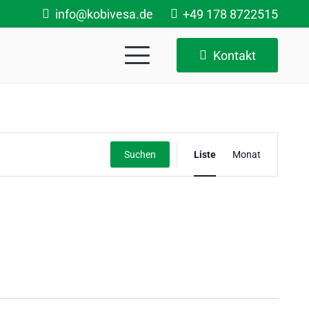
info@kobivesa.de
+49 178 8722515
Kontakt
Veranstalt
Suchen
Liste
Monat
Ansichten-
Navigation