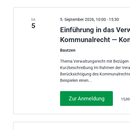
die
Liste
der
5. September 2026, 10:00
-
15:30
SA.
5
Veranstaltungen
Einführung in das Ve
mit
Kommunalrecht — Ko
den
gefilterten
Bautzen
Ergebnissen
Thema Verwaltungsrecht mit Bezüge
aktualisieren
Kurzbeschreibung Im Rahmen der Vera
Berücksichtigung des Kommunalrechtes
Beispielen einen...
Zur Anmeldung
15,0