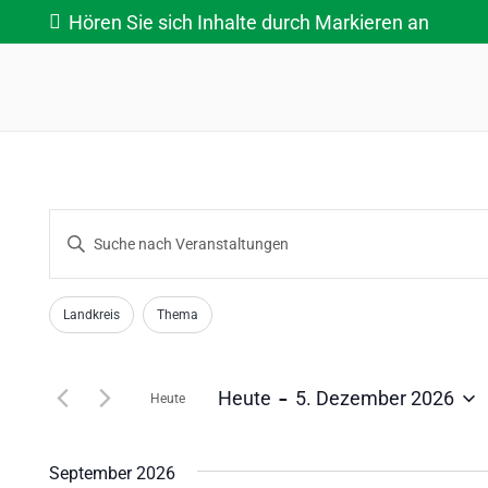
Hören Sie sich Inhalte durch Markieren an
Veranstaltungen
Bitte
Suche
Schlüsselwort
eingeben.
Filter
Das
und
Landkreis
Thema
Suche
Ändern
nach
Ansichten,
der
Veranstaltungen
 - 
Heute
5. Dezember 2026
Formular-
Heute
Navigation
Schlüsselwort.
Eingabefelder
Datum
wird
wählen.
September 2026