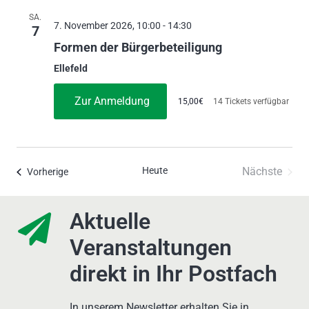
SA.
7. November 2026, 10:00
-
14:30
7
Formen der Bürgerbeteiligung
Ellefeld
Zur Anmeldung
15,00€
14 Tickets verfügbar
Heute
Nächste
Veranstaltungen
Vorherige
Veransta
Aktuelle
Veranstaltungen
direkt in Ihr Postfach
In unserem Newsletter erhalten Sie in