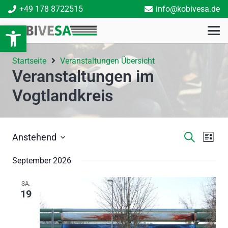
+49 178 8722515
info@kobivesa.de
Open toolbar
Startseite
Veranstaltungen Übersicht
Veranstaltungen im
Vogtlandkreis
Veran
Ver
Suche
Anstehend
Liste
Ans
Datum
Suche
September 2026
Nav
wählen.
und
SA.
Ansich
19
Navig