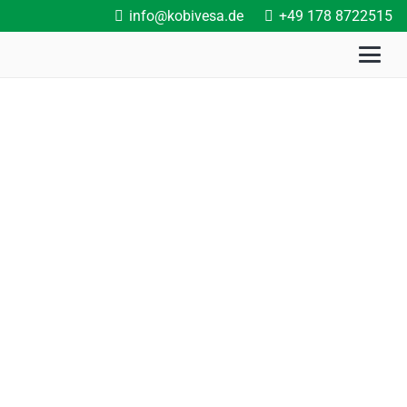
info@kobivesa.de
+49 178 8722515
Startseite
Veranstaltungen
Kommunalpolitische
Gestaltung durch Anträge
und Anfragen
21. März 2026
10:00 – 15:30 Uhr
15,00€